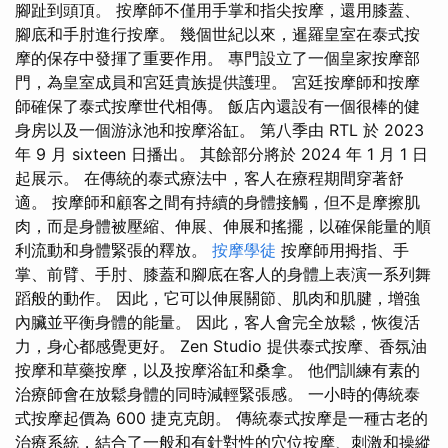
腳趾到頭頂。 按摩師不僅用手掌和指尖按摩，還用膝蓋、
腳底和手肘進行按摩。 幾個世紀以來，暹羅皇室在泰式按
摩的保存中發揮了重要作用。 專門設立了一個皇家按摩部
門，為皇室成員和宮廷貴族提供護理。 宮廷按摩師和按摩
師確保了泰式按摩世代相傳。 飯店內還設有一個很棒的健
身房以及一個游泳池和按摩浴缸。 第八季由 RTL 於 2023
年 9 月 sixteen 日播出。 其餘部分將於 2024 年 1 月 1 日
起展示。 在傳統的泰式療法中，客人在療程期間穿著舒
適。 按摩師和顧客之間有持續的身體接觸，但不是摩擦肌
肉，而是身體被壓縮、伸展、伸展和搖擺，以確保能量的順
利流動和身體緊張的釋放。
按摩學徒
按摩師用拇指、手
掌、前臂、手肘、膝蓋和腳底在客人的身體上表演一系列舞
蹈般的動作。 因此，它可以伸展關節、肌肉和肌腱，增強
內臟並平衡身體的能量。 因此，客人會完全放鬆，恢復活
力，身心都感覺更好。 Zen Studio 提供泰式按摩、香氛油
按摩和草藥按摩，以及按摩浴缸和桑拿。 他們訓練有素的
治療師會在放鬆身體的同時減輕緊張感。 一小時的傳統泰
式按摩起價為 600 捷克克朗。 傳統泰式按摩是一種古老的
治療系統，結合了一般和有針對性的穴位按摩、刺激和操縱