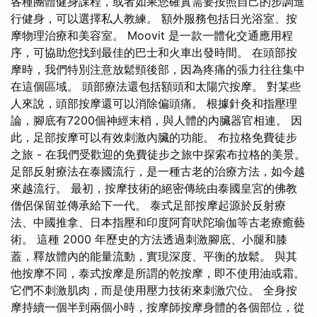
各種團體健身課程，或者如果您確實需要按照自己的步調進
行健身，可以選擇私人教練。 額外服務包括日光浴室、按
摩物理治療和美容室。 Moovit 是一款一體化交通應用程
序，可協助您找到最佳的巴士和火車出發時間。 在頭部按
摩時，我們特別注意放鬆頸後部，因為疼痛的張力往往集中
在這個區域。 頭部療法還包括額頭和太陽穴按摩。 對某些
人來說，頭部按摩還可以消除偏頭痛。 根據針灸和指壓理
論，腳底有7200個神經末梢，與人體的內臟器官相連。 因
此，足部按摩可以有效刺激內臟的功能。 布拉格免費徒步
之旅 - 在我們受歡迎的免費徒步之旅中探索布拉格的美景。
足部反射療法在泰國流行，是一種古老的治療方法，如今越
來越流行。 最初，按摩技術的絕密傳統由泰國皇宮的佛教
僧侶保留並傳承給下一代。 泰式足部按摩起源於反射療
法、中國推拿、日本指壓和印度阿育吠陀瑜伽等古老療癒藝
術。 這種 2000 年歷史的方法透過刺激腳底、小腿和膝
蓋，釋放體內的能量流動，實現深度、平衡的放鬆。 與其
他按摩不同，泰式按摩是所謂的乾按摩，即不使用油或霜。
它們不刺激肌肉，而是使用壓力技術來刺激穴位。 全身按
摩持續一個半到兩個小時，按摩師按摩身體的各個部位，從