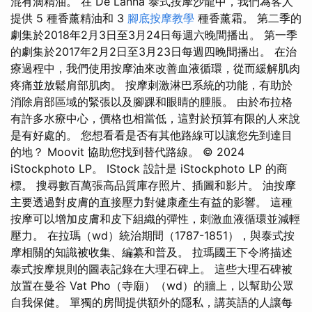
混有滴精油。 在 De Lanna 泰式按摩沙龍中，我們為客人
提供 5 種香薰精油和 3
腳底按摩教學
種香薰霜。 第二季的
劇集於2018年2月3日至3月24日每週六晚間播出。 第一季
的劇集於2017年2月2日至3月23日每週四晚間播出。 在治
療過程中，我們使用按摩油來改善血液循環，從而緩解肌肉
疼痛並放鬆肩部肌肉。 按摩刺激淋巴系統的功能，有助於
消除肩部區域的緊張以及腳踝和眼睛的腫脹。 由於布拉格
有許多水療中心，價格也相當低，這對於預算有限的人來說
是有好處的。 您想看看是否有其他路線可以讓您先到達目
的地？ Moovit 協助您找到替代路線。 © 2024
iStockphoto LP。 IStock 設計是 iStockphoto LP 的商
標。 搜尋數百萬張高品質庫存照片、插圖和影片。 油按摩
主要透過對皮膚的直接壓力對健康產生有益的影響。 這種
按摩可以增加皮膚和皮下組織的彈性，刺激血液循環並減輕
壓力。 在拉瑪（wd）統治期間（1787-1851），與泰式按
摩相關的知識被收集、編纂和普及。 拉瑪國王下令將描述
泰式按摩規則的圖表記錄在大理石碑上。 這些大理石碑被
放置在曼谷 Vat Pho（寺廟）（wd）的牆上，以幫助公眾
自我保健。 單獨的房間提供額外的隱私，講英語的人讓每