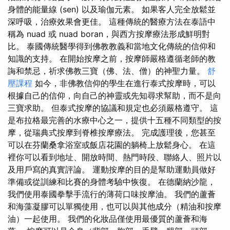
身體的能量線 (sen) 以及瑜伽元素。 如果客人完全放鬆並
深呼吸，治療效果會更佳。 這種傳統的醫療方法在泰語中
稱為 nuad 或 nuad boran，與西方按摩療法形成鮮明對
比。 泰國傳統醫學得到佛教教義和當地文化傳統的信仰和
知識的支持。 在開始按摩之前，按摩師嚴格遵循老師的教
誨和禁忌，祈求佛教三寶（佛、法、僧）的神聖力量。
舒
壓課程
如今，非佛教信仰的學生在進行泰式按摩時，可以
根據自己的信仰，向自己的神靈或先知尋求幫助，而不是向
三寶求助。 但泰式按摩的協議和規定也必須嚴格遵守。 這
是布拉格最完善的水療中心之一，提供十五種不同類型的按
摩，從瑞典式按摩到脊椎按摩療法。 完成護理後，您甚至
可以在芬蘭桑拿浴室或飯店花園的躺椅上放鬆身心。 在這
裡你可以看到地址、開放時間、熱門時段、聯絡人、照片以
及用戶寫的真實評論。 運動按摩的目的是幫助運動員做好
準備或從訓練和比賽的身體考驗中恢復。 在德蘭納沙龍，
我們使用泰國拳擊手流行的薄荷口味按摩油。 我們的蘆薈
和海藻凝膠可以單獨使用，也可以與其他成分（精油和按摩
油）一起使用。 我們的化妝品僅使用最優質的蘆薈和海