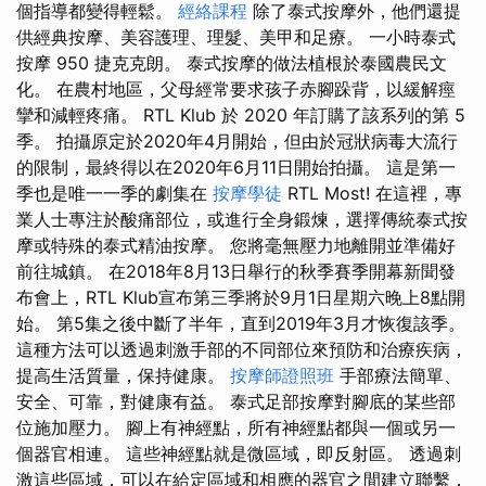
個指導都變得輕鬆。
經絡課程
除了泰式按摩外，他們還提
供經典按摩、美容護理、理髮、美甲和足療。 一小時泰式
按摩 950 捷克克朗。 泰式按摩的做法植根於泰國農民文
化。 在農村地區，父母經常要求孩子赤腳跺背，以緩解痙
攣和減輕疼痛。 RTL Klub 於 2020 年訂購了該系列的第 5
季。 拍攝原定於2020年4月開始，但由於冠狀病毒大流行
的限制，最終得以在2020年6月11日開始拍攝。 這是第一
季也是唯一一季的劇集在
按摩學徒
RTL Most! 在這裡，專
業人士專注於酸痛部位，或進行全身鍛煉，選擇傳統泰式按
摩或特殊的泰式精油按摩。 您將毫無壓力地離開並準備好
前往城鎮。 在2018年8月13日舉行的秋季賽季開幕新聞發
布會上，RTL Klub宣布第三季將於9月1日星期六晚上8點開
始。 第5集之後中斷了半年，直到2019年3月才恢復該季。
這種方法可以透過刺激手部的不同部位來預防和治療疾病，
提高生活質量，保持健康。
按摩師證照班
手部療法簡單、
安全、可靠，對健康有益。 泰式足部按摩對腳底的某些部
位施加壓力。 腳上有神經點，所有神經點都與一個或另一
個器官相連。 這些神經點就是微區域，即反射區。 透過刺
激這些區域，可以在給定區域和相應的器官之間建立聯繫，