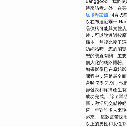
Banggood，我
待來訪者之外，在某
底按摩證照
阿育吠陀
以在布達厄爾什 Ha
品價格可能與實體店
述，可以說透過按摩
樣本，然後比較了這
訪網站時，您的瀏覽器
您的裝置有關，主要
個人化的網路體驗。
如果影像已在原始影
課程中，這是最全面
育吠陀學院[9]，他
節發炎和疼痛產生有
成功完成。 除了幫
新，激活副交感神經
這一年對許多人來
起來。 這款皮帶採
以上的男性和女性都