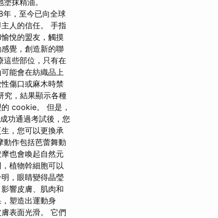
鬆地塗抹精油。
2018年，至今已向全球
主人的信任。 手指
和愉悅的盟友，觸摸
動感覺，創造新的聯
療這些部位，只有在
油可能會在紡織品上
放性傷口或麻木時禁
的研究，結果顯示各種
ookie。 但是，
時成功通過考試後，您
更生，您可以更換承
摩動作包括芭蕾舞動
按摩也會喚起自然元
明，植物幹細胞可以
分明，眼睛變得晶瑩
，影響皮膚、肌肉和
果，塑造出運動身
膚表面光滑。 它們