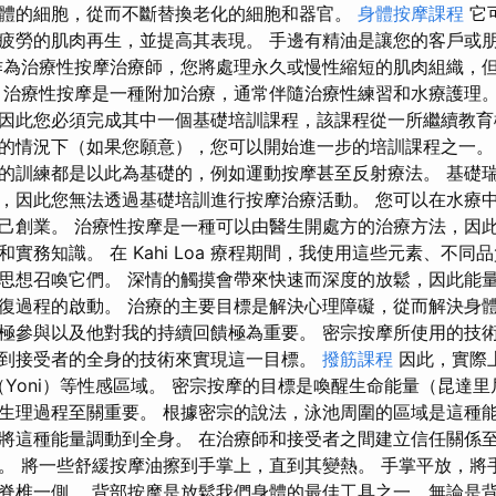
體的細胞，從而不斷替換老化的細胞和器官。
身體按摩課程
它
疲勞的肌肉再生，並提高其表現。 手邊有精油是讓您的客戶或
作為治療性按摩治療師，您將處理永久或慢性縮短的肌肉組織，
，治療性按摩是一種附加治療，通常伴隨治療性練習和水療護理。
因此您必須完成其中一個基礎培訓課程，該課程從一所繼續教育
的情況下（如果您願意），您可以開始進一步的培訓課程之一。
的訓練都是以此為基礎的，例如運動按摩甚至反射療法。 基礎
，因此您無法透過基礎培訓進行按摩治療活動。 您可以在水療
己創業。 治療性按摩是一種可以由醫生開處方的治療方法，因
實務知識。 在 Kahi Loa 療程期間，我使用這些元素、不同
思想召喚它們。 深情的觸摸會帶來快速而深度的放鬆，因此能
過程的啟動。 治療的主要目標是解決心理障礙，從而解決身體問題。
極參與以及他對我的持續回饋極為重要。 密宗按摩所使用的技
到接受者的全身的技術來實現這一目標。
撥筋課程
因此，實際
道（Yoni）等性感區域。 密宗按摩的目標是喚醒生命能量（昆達
生理過程至關重要。 根據密宗的說法，泳池周圍的區域是這種
將這種能量調動到全身。 在治療師和接受者之間建立信任關係
。 將一些舒緩按摩油擦到手掌上，直到其變熱。 手掌平放，將
脊椎一側。 背部按摩是放鬆我們身體的最佳工具之一，無論是