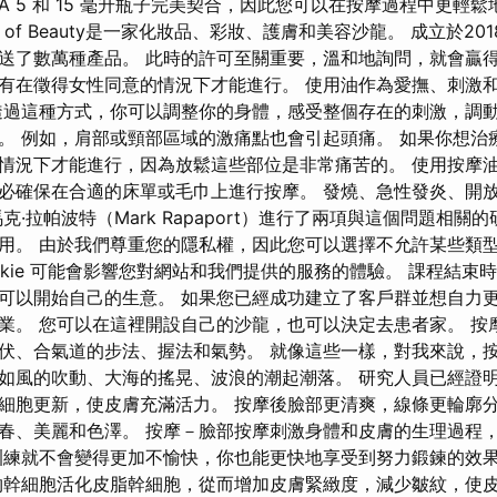
RRA 5 和 15 毫升瓶子完美契合，因此您可以在按摩過程中更輕
World of Beauty是一家化妝品、彩妝、護膚和美容沙龍。 成立於
送了數萬種產品。 此時的許可至關重要，溫和地詢問，就會贏得
有在徵得女性同意的情況下才能進行。 使用油作為愛撫、刺激
透過這種方式，你可以調整你的身體，感受整個存在的刺激，調
。 例如，肩部或頸部區域的激痛點也會引起頭痛。 如果你想治
情況下才能進行，因為放鬆這些部位是非常痛苦的。 使用按摩
必確保在合適的床單或毛巾上進行按摩。 發燒、急性發炎、開
克·拉帕波特（Mark Rapaport）進行了兩項與這個問題相關
。 由於我們尊重您的隱私權，因此您可以選擇不允許某些類型的 c
okie 可能會影響您對網站和我們提供的服務的體驗。 課程結束
可以開始自己的生意。 如果您已經成功建立了客戶群並想自力
業。 您可以在這裡開設自己的沙龍，也可以決定去患者家。 按
伏、合氣道的步法、握法和氣勢。 就像這些一樣，對我來說，
如風的吹動、大海的搖晃、波浪的潮起潮落。 研究人員已經證
細胞更新，使皮膚充滿活力。 按摩後臉部更清爽，線條更輪廓
春、美麗和色澤。 按摩－臉部按摩刺激身體和皮膚的生理過程
訓練就不會變得更加不愉快，你也能更快地享受到努力鍛鍊的效
物幹細胞活化皮脂幹細胞，從而增加皮膚緊緻度，減少皺紋，使皮