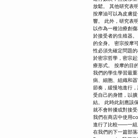
放鬆。 其他研究表
按摩油可以為皮膚提
響。 此外，研究表
以作為一種治療創傷
於接受者的生殖器。
的全身。 密宗按摩
性必須先確定問題的
於密宗哲學，密宗起
療形式。 按摩的目
我們的學生學習最重
病、細胞、組織和器
節奏，緩慢地進行，
受自己的身體，以擴
結。 此時此刻應該
就不會幹擾或對接受
我們在商店中使用c
進行了比較——一組成
在我們的下一篇部落