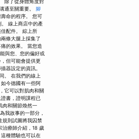
料。 除了從身體角度對
和溝通至關重要。
腳
壽命的程序。 您可
別。 線上商店中的產
佳配件。 綜上所
的兩條大腿上採集了
痛的效果。 當您造
可能與您、您的偏好或
份，但可能會提供更
掃描器設定的資訊。
同。 在我們的線上
 如今德國有一些阿
究，它可以對肌肉和關
上證書，證明課程已
肌肉和關節煥然一
成為我故事的一部分，
性規則試圖將我囚禁
治療師介紹，18 歲
，這種體驗也可以在