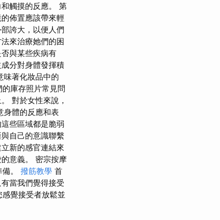
和觸摸的反應。 第
境的佈置應該帶來輕
外部誇大，以便人們
方法來治療她們的困
是否與某些疾病有
益成分對身體發揮積
意味著化妝品中的
們的庫存照片常見問
。 對於女性來說，
意身體的反應和表
的這些區域都是脆弱
新與自己的意識聯繫
建立新的感官連結來
的意義。 密宗按摩
準備。
撥筋教學
首
只有當我們覺得接受
當您感覺接受者放鬆並