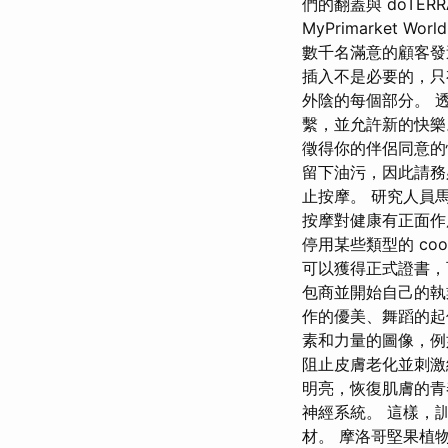
們的翻蓋與 dōTE
MyPrimarket 
數千名滿意的顧客發
插入不是必要的，只
外陰的每個部分。 
繫，並允許新的快樂
徵得你的伴侶同意的
留下油污，因此請務
止按摩。 研究人員馬
按摩對健康有正面作用
停用某些類型的 co
可以獲得正式證書，
包商並開始自己的執
作的優美、舞蹈的起
素和力量的圖像，例
阻止皮膚老化並刺激
明亮，恢復肌膚的青
神經系統。 這樣，
材。 摩洛哥堅果植