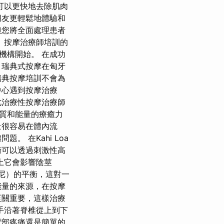
可以更快地去除肌肉
朋友更輕鬆地體驗和
但您將全面處理患者
 按摩治療師培訓的
機構開始。 在成功
 瑞典式按摩在匈牙
瑞典按摩培訓不會為
中心遇到按摩治療
此治療性按摩治療師
品質和能量的療癒力
量很容易在體內流
 在Kahi Loa
術可以透過刺激性高
上它會影響陰莖
里尼）的平衡，這對一
能量的來源，在按摩
至關重要，這樣治療
手沿著脊椎從上到下
背部疼痛還是簡單的