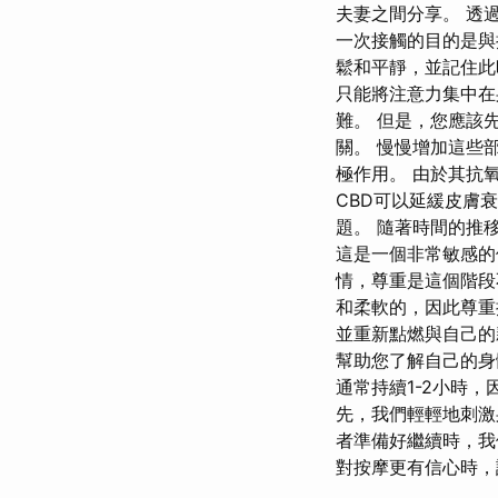
夫妻之間分享。 透
一次接觸的目的是與
鬆和平靜，並記住此
只能將注意力集中在
難。 但是，您應該
關。 慢慢增加這些
極作用。 由於其抗
CBD可以延緩皮膚
題。 隨著時間的推
這是一個非常敏感的
情，尊重是這個階段
和柔軟的，因此尊重
並重新點燃與自己的
幫助您了解自己的身
通常持續1-2小時
先，我們輕輕地刺激
者準備好繼續時，我們
對按摩更有信心時，