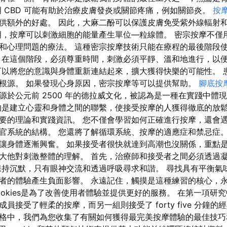
明 CBD 可能有助於治療皮膚發炎或關節疼痛，例如關節炎。
按
供額外的好處。 因此，大麻二酚可以保護皮膚免受紫外線輻射
明，按摩可以刺激細胞的能量產生單位—粒線體。 密宗按摩不僅
和心理問題的療法。 這種密宗按摩技術只能在療程的最後階段
 在這個階段，必須尊重時間，刺激必須平靜、溫和地進​​行，以
可以將您的意識與身體重新連結起來，擴大獲得快樂的可能性。 
根源。 如果發現心身原因，密宗按摩等可以提供幫助。
腳底按
源於公元前 2500 年的德拉威文化，被認為是一種在實踐中體
的是建立心靈和身體之間的聯繫，使接受按摩的人獲得徹底的放鬆
要的理論和實踐資訊。 您不僅會學習如何正確進行按摩，還會
官系統的結構。 您還將了解循環系統、按摩的適應症和禁忌症。
讓身體逐漸興奮。 如果接受者很快就達到高潮也沒關係，重點
大他對刺激整體的理解。 首先，治療師和接受者之間必須透過
保持沉默，只有眼神交流和透過呼吸尋求和諧。 尋找具有平衡氣
者的體驗產生負面影響。 永遠記住，觸摸是這種練習的核心，
ookies是為了改善使用者體驗並提供更好的服務。 在第一項研
員接受了輕柔的按摩，而另一組則接受了 forty five 分鐘
格中，我們為您收集了有關如何獲得最完美按摩體驗的最佳技巧