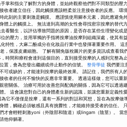
過手掌和指尖了解對方的身體，並始終觀察他們對不同類型的壓力
接收者建立信任，因此觸摸應該輕柔並注意接收者的反應。 環
時此刻的主要刺激是觸摸。 應謹慎使用腳本元素，因此應避免
身體上的觸摸上。 無法達到高潮的女性會尋找密宗按摩的替代
先去看醫生，以評估導致問題的原因，是否存在某些生理變化或
部位的壓力，並用單獨的手指將按摩油按摩到組織深處，使其有
氧化特性，大麻二酚成分在化妝品行業中也發揮著重要作用。 這
衰老，保護皮膚細胞。 了解有關免版稅圖片的更多資訊或查看我
移，時間和療程會達到這個目的，直到接受按摩的人感到完整為止
位置，會為您發出繼續或停止動作的信號。
整骨學徒
我們要注
不可或缺的，才能達到按摩的最終效果。 請記住，我們所有人
接收者的任何不愉快的反應非​​常重要。 透過這樣做，您可以重
親密關係。 治療可用於改善您與配偶的關係，因為它可以透過
體。 這會讓您對自己的身體產生新的認識，並讓您重新定義性愛
，因為它不僅僅是按摩，還有一系列的對話和冥想，旨在為按摩做
身體，觸碰必須敏感且具有挑釁性，才能維持接受者的信任。 
才會輕輕刺激yoni（外陰部和陰道）或lingam（陰莖）。 
請他仰躺著。