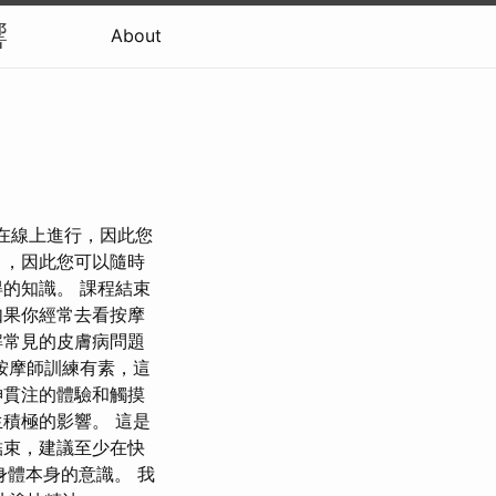
響
About
在線上進行，因此您
），因此您可以隨時
的知識。 課程結束
如果你經常去看按摩
解常見的皮膚病問題
按摩師訓練有素，這
神貫注的體驗和觸摸
積極的影響。 這是
結束，建議至少在快
身體本身的意識。 我