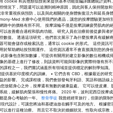
們使用 cookie 和其他類似技術來提供基本功能並編譯匯總統計資
些情況下，問題還可以追溯到精神原因，因此與客人保持開放
非常重視疾病預防，以及與此相關的使身體恢復活力和延長身體
rmony-Med 水療中心使用我們的產品，讓您的按摩體驗更加特
網路中的價格有所不同。 按摩滾輪不僅是按摩訓練疲勞肌肉的絕
可以改善癒合過程和肌肉功能。 研究人員在治療前後從參與者
些數值。 透過這項研究，他們首次展示了為什麼按摩具有緩解疼
可能會儲存或檢索訊息，通常以 cookie 的形式。 這些資訊
用於幫助網站按預期運作。 這些資訊通常不會直接識別您的身
 此影像包含附加數據，可提供有關用於建立影像的數位相機或
像的基礎上進行了修改，則該資料可能與影像的實際特徵有所不
的課程之一，我們嘗試涵蓋所有領域並提供穩定的解剖學知識。
們提供基於印度模式的訓練。 • 它們含有 CBD，根據最近的研
益的影響。 完成課程後，我們會頒發匈牙利語、英語和德語線
助您放鬆身心之外，按摩還有無數的健康益處。 它可以使皮膚、
系統，緩解肌肉緊張和慢性疼痛。 2020 年，波利尼西亞按摩
說都是身心考驗的一年。
整骨學徒
我曾經經常旅行，但新的限制
用現代設計，可讓您將油和基礎油放在觸手可及的地方。 根據密宗
可以進行這種治療。 而且它不取決於婚姻狀況、性取向或宗教