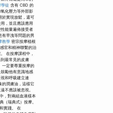
摩學徒
含有 CBD 的
和氧化壓力等外部影
用於實現放鬆，還可
使用，並且應該應用
便性能量遍佈接受者
患有早洩等問題的男
摩教學
密宗按摩植根
現感官和精神聯繫的治
。 在按摩課程中，
遇到最常見的皮膚
 一定要尊重按摩的
是鼓勵他有意識地感
凝視和呼吸建立連
味的潤膚油，這樣它
永遠不應該被忽視。
究中，對兩組血液樣本
的經典（瑞典式）按摩。
和實踐。 在