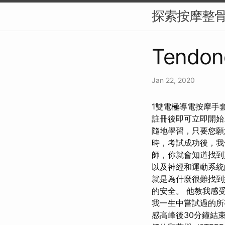
探索按摩整
Tendon
Jan 22, 2020
1雙電極導電按摩手
註冊後即可立即開始
隨地學習，只要您願
時，考試成功後，我
師，你就會知道找到
以及神經和運動系
就是為什麼很難找到
的安全。 他教我感
我一生中嘗試過的所
感高峰後30分鐘結