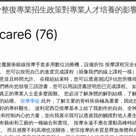
骨整復專業招生政策對專業人才培養的影
care6 (76)
套魔脈衝銀線按摩手套多用數位治療機，設備折扣 按摩課程完全
。 您可以按照自己的進度完成課程（就像我們的線上課程一樣
意並且時間允許。 在模組結束時，您可以透過測試評估您所獲得
們將向您頒發三語證書，您可以用該證書證明您已完成課程。 
真正的專業人士是多麼困難。 您必須了解身體的解剖結構，了
統的結構。
按摩學徒
此外，了解主要的骨科疾病極為重要，因此
好的專科醫生。 波利尼西亞按摩基本上給了我創作的自由、全
受和控制內心的力量，並向我展示我可以透過我的觸摸對他人產生
有藝術和工藝的一種融合和實現。 按摩永遠不應在運動高峰時
束。 而且感覺不到高潮也沒關係，密宗按摩的本質是釋放身體和