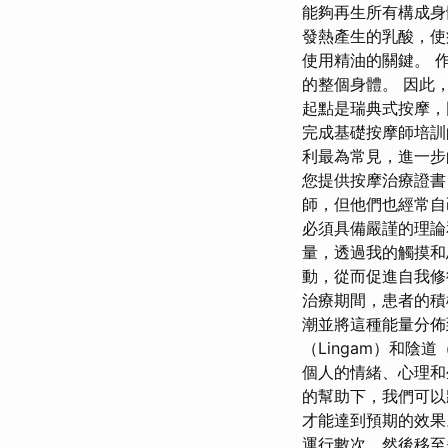
能夠再生所有構成身
發熱產生的乳酸，使
使用精油的關鍵。 
的整個身體。 因此
起點是瑞典式按摩，
完成基礎按摩師培訓
利最為常見，進一步
您提供按摩治療證書
師，但他們也經常自
必須具備嚴謹的理論和
量，透過我的觸摸和
動，從而促進自我修復
治療期間，患者的積
潮並將這種能量分佈
（Lingam）和陰
個人的情緒、心理和
的幫助下，我們可以
才能達到預期的效果
運行數次，然後移至